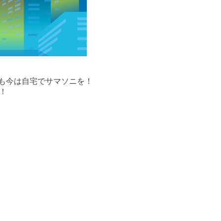
にも今は自宅でサマソニを！
！